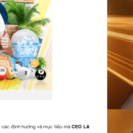
ết các định hướng và mục tiêu mà
CEO Lê