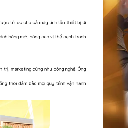
ược tối ưu cho cả máy tính lẫn thiết bị di
hách hàng mới, nâng cao vị thế cạnh tranh
n trị, marketing cũng như công nghệ. Ông
ồng thời đảm bảo mọi quy trình vận hành