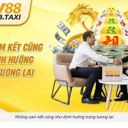
Những cam kết cũng như định hướng trong tương lai