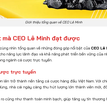
Giới thiệu tổng quan về CEO Lê Minh
ật mà CEO Lê Minh đạt được
y cùng nhìn tổng quan về những đóng góp nổi bật của
CEO Lê 
ho năng lực lãnh đạo và khả năng phát triển bền vững của n
rong ngành cá cược trực tuyến.
cược trực tuyến
ơn lên trở thành nền tảng cá cược hàng đầu Việt Nam. Với ch
dùng, nhà cái ngày càng thu hút lượng lớn thành viên mới, đồ
i ro cũng như thanh toán minh bạch, giúp tăng uy tín thương