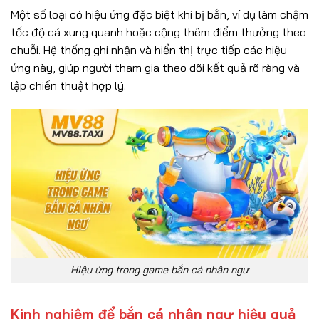
Một số loại có hiệu ứng đặc biệt khi bị bắn, ví dụ làm chậm
tốc độ cá xung quanh hoặc cộng thêm điểm thưởng theo
chuỗi. Hệ thống ghi nhận và hiển thị trực tiếp các hiệu
ứng này, giúp người tham gia theo dõi kết quả rõ ràng và
lập chiến thuật hợp lý.
Hiệu ứng trong game bắn cá nhân ngư
Kinh nghiệm để bắn cá nhân ngư hiệu quả