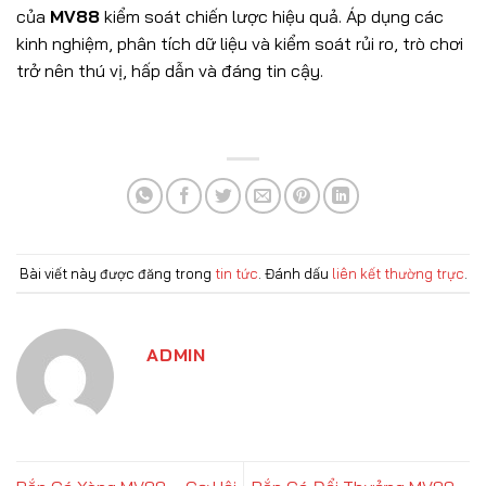
của
MV88
kiểm soát chiến lược hiệu quả. Áp dụng các
kinh nghiệm, phân tích dữ liệu và kiểm soát rủi ro, trò chơi
trở nên thú vị, hấp dẫn và đáng tin cậy.
Bài viết này được đăng trong
tin tức
. Đánh dấu
liên kết thường trực
.
ADMIN