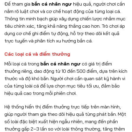
Để tham gia
bắn cá nhân ngư
hiệu quả, người chơi cần
nắm rõ luật chơi và cơ chế hoạt động của từng loại cá.
Thông tin minh bạch giúp xây dựng chiến lược nhắm mục
tiêu chính xác, tăng khả năng thắng cao hơn. Trò chơi áp
dụng cơ chế ghi điểm tự động, hỗ trợ theo dõi kết quả
trực tuyến và phân tích xu hướng bắn cá.
Các loại cá và điểm thưởng
Mỗi loại cá trong
bắn cá nhân ngư
có giá trị điểm
thưởng riêng, dao động từ 10 đến 500 điểm, dựa trên kích
thước và độ khó bắn. Người chơi cần quan sát kỹ hành vi
của từng loài cá để lựa chọn mục tiêu tối ưu, đảm bảo
hiệu quả cao trong mỗi phiên chơi.
Hệ thống hiển thị điểm thưởng trực tiếp trên màn hình,
giúp người tham gia theo dõi hiệu quả từng phát bắn. Một
số loài đặc biệt xuất hiện ngẫu nhiên, mang đến phần
thưởng gấp 2–3 lần so với loài thông thường, tăng thêm