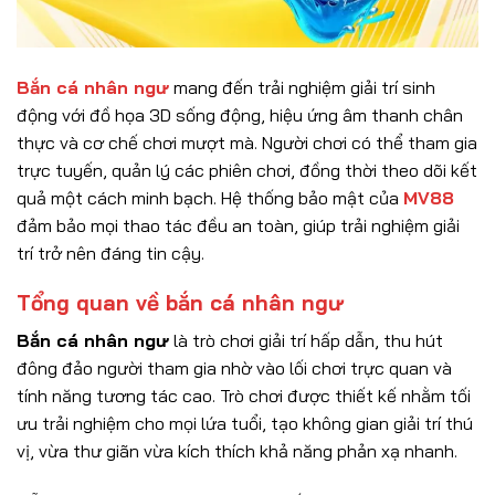
Bắn cá nhân ngư
mang đến trải nghiệm giải trí sinh
động với đồ họa 3D sống động, hiệu ứng âm thanh chân
thực và cơ chế chơi mượt mà. Người chơi có thể tham gia
trực tuyến, quản lý các phiên chơi, đồng thời theo dõi kết
quả một cách minh bạch. Hệ thống bảo mật của
MV88
đảm bảo mọi thao tác đều an toàn, giúp trải nghiệm giải
trí trở nên đáng tin cậy.
Tổng quan về bắn cá nhân ngư
Bắn cá nhân ngư
là trò chơi giải trí hấp dẫn, thu hút
đông đảo người tham gia nhờ vào lối chơi trực quan và
tính năng tương tác cao. Trò chơi được thiết kế nhằm tối
ưu trải nghiệm cho mọi lứa tuổi, tạo không gian giải trí thú
vị, vừa thư giãn vừa kích thích khả năng phản xạ nhanh.